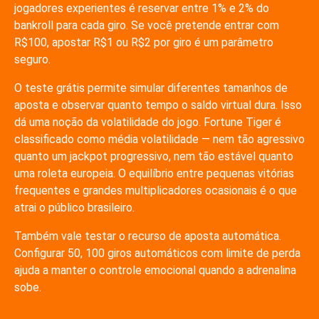
jogadores experientes é reservar entre 1% e 2% do
bankroll para cada giro. Se você pretende entrar com
R$100, apostar R$1 ou R$2 por giro é um parâmetro
seguro.
O teste grátis permite simular diferentes tamanhos de
aposta e observar quanto tempo o saldo virtual dura. Isso
dá uma noção da volatilidade do jogo. Fortune Tiger é
classificado como média volatilidade — nem tão agressivo
quanto um jackpot progressivo, nem tão estável quanto
uma roleta europeia. O equilíbrio entre pequenas vitórias
frequentes e grandes multiplicadores ocasionais é o que
atrai o público brasileiro.
Também vale testar o recurso de aposta automática.
Configurar 50, 100 giros automáticos com limite de perda
ajuda a manter o controle emocional quando a adrenalina
sobe.