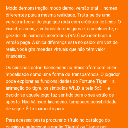
Modo demonstração, modo demo, versão trial — nomes
diferentes para a mesma realidade. Trata-se de uma
versão integral do jogo que roda com créditos fictícios. O
visual, os sons, a velocidade dos giros e, crucialmente, o
gerador de números aleatórios (RNG) são idênticos à
versão paga. A única diferença está no saldo: em vez de
reais, você gira moedas virtuais que não têm valor
financeiro.
Os cassinos online licenciados no Brasil oferecem essa
modalidade como uma forma de transparência. O jogador
pode explorar as funcionalidades do Fortune Tiger — a
animação do tigre, os símbolos WILD, a tela 5x3 — e
decidir se aquele jogo faz sentido para o seu estilo de
aposta. Não há risco financeiro, tampouco possibilidade
de saque. É treinamento puro.
Para acessar, basta procurar o título no catálogo do
cassino e selecionar a opção "Demo" ou "Jogar por