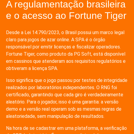
A regulamentação brasileira
e o acesso ao Fortune Tiger
Desde a Lei 14.790/2023, o Brasil possui um marco legal
claro para jogos de azar online. A SPA é o órgão
responsável por emitir licenças e fiscalizar operadores.
Fortune Tiger, como produto da PG Soft, está disponível
em cassinos que atenderam aos requisitos regulatórios e
obtiveram a licença SPA.
Isso significa que o jogo passou por testes de integridade
realizados por laboratórios independentes. O RNG foi
certificado, garantindo que cada giro é verdadeiramente
aleatório. Para o jogador, isso é uma garantia: a versão
demo e a versão real operam sob as mesmas regras de
aleatoriedade, sem manipulação de resultados.
Na hora de se cadastrar em uma plataforma, a verificação