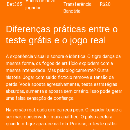
Bônus de novo
Bet365
Transferência
R$20
jogador
Bancária
Diferenças práticas entre o
teste grátis e o jogo real
A experiência visual e sonora é idêntica. O tigre dança da
mesma forma, os fogos de artifício explodem com a
mesma intensidade. Mas psicologicamente? Outra
história. Jogar com saldo fictício remove a tensão da
perda. Você aposta agressivamente, testa estratégias
absurdas, aumenta a aposta sem critério. Isso pode gerar
uma falsa sensação de confiança.
Na versão real, cada giro carrega peso. O jogador tende a
ser mais conservador, mais analítico. O pulso acelera
quando o tigre aparece na tela. Por isso, o teste grátis