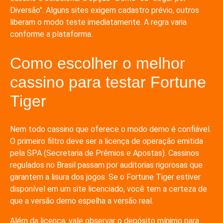
Diversão". Alguns sites exigem cadastro prévio, outros
liberam o modo teste imediatamente. A regra varia
conforme a plataforma.
Como escolher o melhor
cassino para testar Fortune
Tiger
Nem todo cassino que oferece o modo demo é confiável.
O primeiro filtro deve ser a licença de operação emitida
pela SPA (Secretaria de Prêmios e Apostas). Cassinos
regulados no Brasil passam por auditorias rigorosas que
garantem a lisura dos jogos. Se o Fortune Tiger estiver
disponível em um site licenciado, você tem a certeza de
que a versão demo espelha a versão real.
Além da licença, vale observar o depósito mínimo para