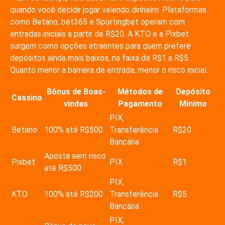
quando você decidir jogar valendo dinheiro. Plataformas
como Betano, bet365 e Sportingbet operam com
entradas iniciais a partir de R$20. A KTO e a Pixbet
surgem como opções atraentes para quem prefere
depósitos ainda mais baixos, na faixa de R$1 a R$5.
Quanto menor a barreira de entrada, menor o risco inicial.
Bônus de Boas-
Métodos de
Depósito
Cassino
vindas
Pagamento
Mínimo
PIX,
Betano
100% até R$500
Transferência
R$20
Bancária
Aposta sem risco
Pixbet
PIX
R$1
até R$500
PIX,
KTO
100% até R$200
Transferência
R$5
Bancária
PIX,