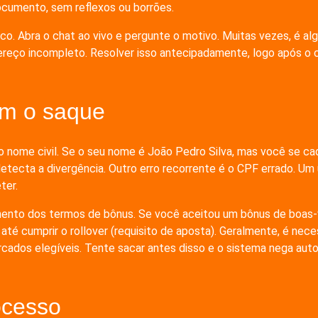
ocumento, sem reflexos ou borrões.
ico. Abra o chat ao vivo e pergunte o motivo. Muitas vezes, é
ereço incompleto. Resolver isso antecipadamente, logo após o c
am o saque
do nome civil. Se o seu nome é João Pedro Silva, mas você se c
etecta a divergência. Outro erro recorrente é o CPF errado. Um
ter.
mento dos termos de bônus. Se você aceitou um bônus de boas-v
até cumprir o rollover (requisito de aposta). Geralmente, é nece
cados elegíveis. Tente sacar antes disso e o sistema nega aut
ocesso