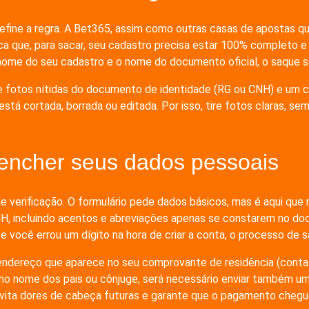
define a regra. A Bet365, assim como outras casas de apostas 
ca que, para sacar, seu cadastro precisa estar 100% completo e 
o nome do seu cadastro e o nome do documento oficial, o saque
o de fotos nítidas do documento de identidade (RG ou CNH) e um 
stá cortada, borrada ou editada. Por isso, tire fotos claras, se
encher seus dados pessoais
de verificação. O formulário pede dados básicos, mas é aqui qu
H, incluindo acentos e abreviações apenas se constarem no do
você errou um dígito na hora de criar a conta, o processo de saq
ndereço que aparece no seu comprovante de residência (conta d
no nome dos pais ou cônjuge, será necessário enviar também 
 evita dores de cabeça futuras e garante que o pagamento chegu