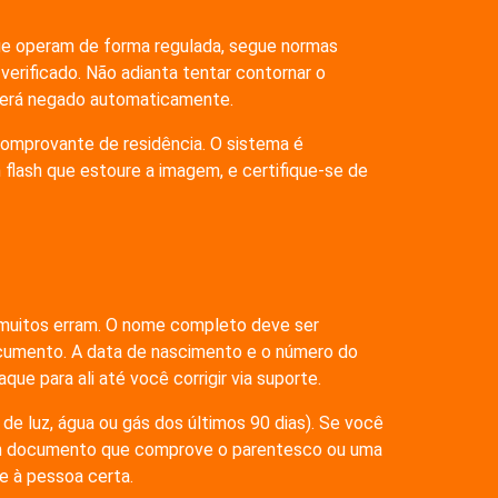
que operam de forma regulada, segue normas
verificado. Não adianta tentar contornar o
 será negado automaticamente.
comprovante de residência. O sistema é
m flash que estoure a imagem, e certifique-se de
e muitos erram. O nome completo deve ser
cumento. A data de nascimento e o número do
ue para ali até você corrigir via suporte.
e luz, água ou gás dos últimos 90 dias). Se você
um documento que comprove o parentesco ou uma
e à pessoa certa.