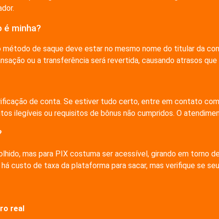
ador.
o é minha?
o: o método de saque deve estar no mesmo nome do titular da co
ansação ou a transferência será revertida, causando atrasos que
erificação de conta. Se estiver tudo certo, entre em contato co
os ilegíveis ou requisitos de bônus não cumpridos. O atendime
?
hido, mas para PIX costuma ser acessível, girando em torno de
há custo de taxa da plataforma para sacar, mas verifique se se
ro real