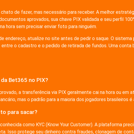
hato de fazer, mas necessário para receber. A melhor estratégia
documentos aprovados, sua chave PIX validada e seu perfil 100
 na hora sem precisar enviar foto para ninguém.
 endereço, atualize no site antes de pedir o saque. O sistema
ntre o cadastro e o pedido de retirada de fundos. Uma conta 
 da Bet365 no PIX?
provado, a transferência via PIX geralmente cai na hora ou em a
ário, mas o padrão para a maioria dos jogadores brasileiros é a
to para sacar?
conhecida como KYC (Know Your Customer). A plataforma precisa
ta. Isso protege seu dinheiro contra fraudes, clonagem de con