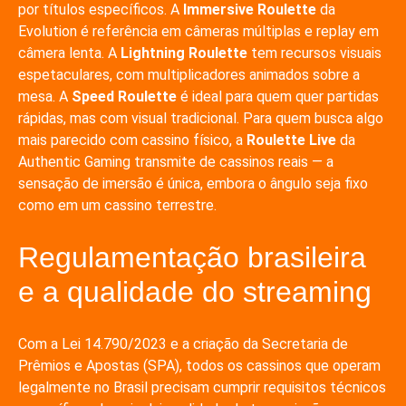
por títulos específicos. A
Immersive Roulette
da
Evolution é referência em câmeras múltiplas e replay em
câmera lenta. A
Lightning Roulette
tem recursos visuais
espetaculares, com multiplicadores animados sobre a
mesa. A
Speed Roulette
é ideal para quem quer partidas
rápidas, mas com visual tradicional. Para quem busca algo
mais parecido com cassino físico, a
Roulette Live
da
Authentic Gaming transmite de cassinos reais — a
sensação de imersão é única, embora o ângulo seja fixo
como em um cassino terrestre.
Regulamentação brasileira
e a qualidade do streaming
Com a Lei 14.790/2023 e a criação da Secretaria de
Prêmios e Apostas (SPA), todos os cassinos que operam
legalmente no Brasil precisam cumprir requisitos técnicos