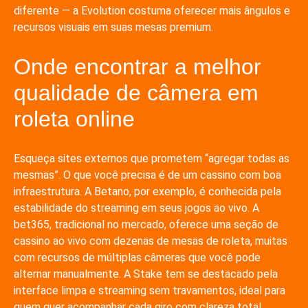
diferente — a Evolution costuma oferecer mais ângulos e
recursos visuais em suas mesas premium.
Onde encontrar a melhor
qualidade de câmera em
roleta online
Esqueça sites externos que prometem “agregar todas as
mesmas”. O que você precisa é de um cassino com boa
infraestrutura. A Betano, por exemplo, é conhecida pela
estabilidade do streaming em seus jogos ao vivo. A
bet365, tradicional no mercado, oferece uma seção de
cassino ao vivo com dezenas de mesas de roleta, muitas
com recursos de múltiplas câmeras que você pode
alternar manualmente. A Stake tem se destacado pela
interface limpa e streaming sem travamentos, ideal para
quem quer acompanhar cada giro com clareza total.