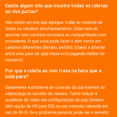
Existe algum site que mostra todas as roletas
ao vivo juntas?
Não existe um site que agregue todas as mesmas de
todos os cassinos simultaneamente. Cada casa de
apostas tem contrato exclusivo ou compartilhado com
provedores. O que você pode fazer é abrir conta em
cassinos diferentes (Betano, bet365, Stake) e alternar
entre eles para ver qual mesa está pagando melhor no
momento.
Por que a roleta ao vivo trava na hora que a
bola para?
Geralmente é problema de conexão da sua internet ou
sobrecarga no servidor do cassino. Tente reduzir a
qualidade do vídeo nas configurações do jogo (muitos
têm opção de HD para SD) ou use conexão cabeada em
vez de Wi-Fi. Se o problema persistir, pode ser o servidor