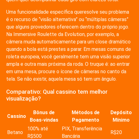
Uma funcionalidade específica queresolve seu problema
é o recurso de “visão alternativa” ou “múltiplas câmeras”
que alguns provedores oferecem dentro do próprio jogo.
Na Immersive Roulette da Evolution, por exemplo, a
câmera muda automaticamente para um close dramático
quando a bola está prestes a parar. Em mesas comuns de
roleta europeia, você geralmente tem uma visão superior
ampla e outra mais próxima da roda. O truque é: ao entrar
em uma mesa, procure o ícone de câmeras no canto da
tela. Se não existir, aquela mesa só tem um ângulo.
Comparativo: Qual cassino tem melhor
visualização?
Bônus de
Métodos de
Depósito
Cassino
Boas-vindas
Pagamento
Mínimo
100% até
PIX, Transferência
Betano
R$20
R$500
Bancária