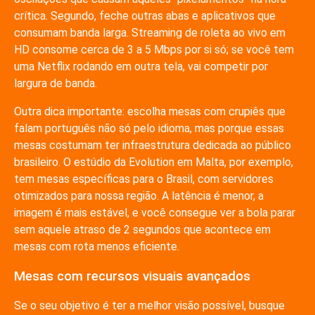
crítica. Segundo, feche outras abas e aplicativos que
consumam banda larga. Streaming de roleta ao vivo em
HD consome cerca de 3 a 5 Mbps por si só; se você tem
uma Netflix rodando em outra tela, vai competir por
largura de banda.
Outra dica importante: escolha mesas com crupiês que
falam português não só pelo idioma, mas porque essas
mesas costumam ter infraestrutura dedicada ao público
brasileiro. O estúdio da Evolution em Malta, por exemplo,
tem mesas específicas para o Brasil, com servidores
otimizados para nossa região. A latência é menor, a
imagem é mais estável, e você consegue ver a bola parar
sem aquele atraso de 2 segundos que acontece em
mesas com rota menos eficiente.
Mesas com recursos visuais avançados
Se o seu objetivo é ter a melhor visão possível, busque