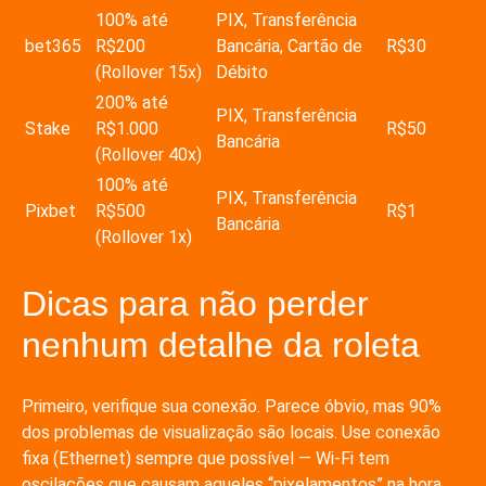
100% até
PIX, Transferência
bet365
R$200
Bancária, Cartão de
R$30
(Rollover 15x)
Débito
200% até
PIX, Transferência
Stake
R$1.000
R$50
Bancária
(Rollover 40x)
100% até
PIX, Transferência
Pixbet
R$500
R$1
Bancária
(Rollover 1x)
Dicas para não perder
nenhum detalhe da roleta
Primeiro, verifique sua conexão. Parece óbvio, mas 90%
dos problemas de visualização são locais. Use conexão
fixa (Ethernet) sempre que possível — Wi-Fi tem
oscilações que causam aqueles “pixelamentos” na hora