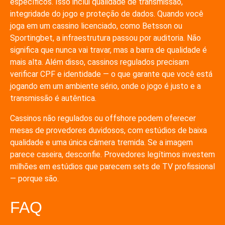
específicos. Isso inclui qualidade de transmissão,
integridade do jogo e proteção de dados. Quando você
joga em um cassino licenciado, como Betsson ou
Sportingbet, a infraestrutura passou por auditoria. Não
significa que nunca vai travar, mas a barra de qualidade é
mais alta. Além disso, cassinos regulados precisam
verificar CPF e identidade — o que garante que você está
jogando em um ambiente sério, onde o jogo é justo e a
transmissão é autêntica.
Cassinos não regulados ou offshore podem oferecer
mesas de provedores duvidosos, com estúdios de baixa
qualidade e uma única câmera tremida. Se a imagem
parece caseira, desconfie. Provedores legítimos investem
milhões em estúdios que parecem sets de TV profissional
— porque são.
FAQ