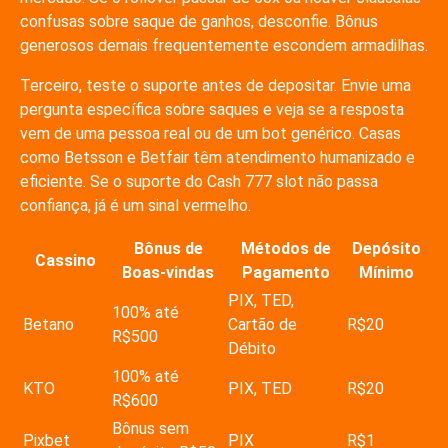
confusas sobre saque de ganhos, desconfie. Bônus
generosos demais frequentemente escondem armadilhas.
Terceiro, teste o suporte antes de depositar. Envie uma
pergunta específica sobre saques e veja se a resposta
vem de uma pessoa real ou de um bot genérico. Casas
como Betsson e Betfair têm atendimento humanizado e
eficiente. Se o suporte do Cash 777 slot não passa
confiança, já é um sinal vermelho.
Bônus de
Métodos de
Depósito
Cassino
Boas-vindas
Pagamento
Mínimo
PIX, TED,
100% até
Betano
Cartão de
R$20
R$500
Débito
100% até
KTO
PIX, TED
R$20
R$600
Bônus sem
Pixbet
PIX
R$1