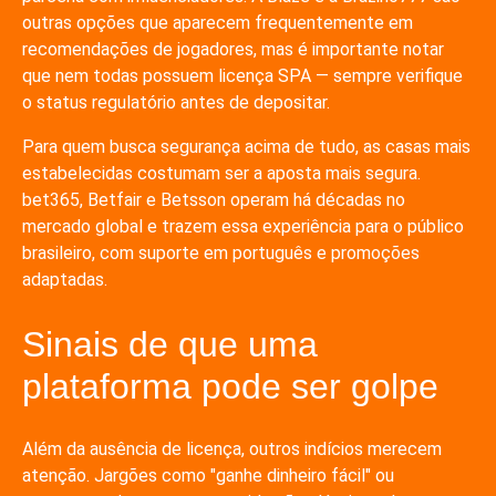
outras opções que aparecem frequentemente em
recomendações de jogadores, mas é importante notar
que nem todas possuem licença SPA — sempre verifique
o status regulatório antes de depositar.
Para quem busca segurança acima de tudo, as casas mais
estabelecidas costumam ser a aposta mais segura.
bet365, Betfair e Betsson operam há décadas no
mercado global e trazem essa experiência para o público
brasileiro, com suporte em português e promoções
adaptadas.
Sinais de que uma
plataforma pode ser golpe
Além da ausência de licença, outros indícios merecem
atenção. Jargões como "ganhe dinheiro fácil" ou