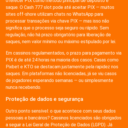
oferecer PIX como método principal de depósito e
saque. O Cash 777 slot pode até aceitar PIX — muitos
sites off-shore utilizam chats no WhatsApp para
processar transações via chave PIX — mas isso não
significa que o processo seja seguro ou rápido. Sem
regulação, não há prazo obrigatório para liberação de
saques, nem valor mínimo ou máximo estipulado por lei.
Em cassinos regulamentados, o prazo para pagamento via
PIX é de até 24 horas na maioria dos casos. Casas como
Pixbet e KTO se destacam justamente pela rapidez nos
saques. Em plataformas não licenciadas, já se viu casos
de jogadores esperando semanas — ou simplesmente
nunca recebendo.
Proteção de dados e segurança
Outro ponto sensível: o que acontece com seus dados
pessoais e bancários? Cassinos licenciados são obrigados
a seguir a Lei Geral de Proteção de Dados (LGPD). Já