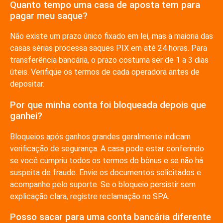
Quanto tempo uma casa de aposta tem para
pagar meu saque?
Não existe um prazo único fixado em lei, mas a maioria das
casas sérias processa saques PIX em até 24 horas. Para
transferência bancária, o prazo costuma ser de 1 a 3 dias
úteis. Verifique os termos de cada operadora antes de
depositar.
Por que minha conta foi bloqueada depois que
ganhei?
Bloqueios após ganhos grandes geralmente indicam
verificação de segurança. A casa pode estar conferindo
se você cumpriu todos os termos do bônus e se não há
suspeita de fraude. Envie os documentos solicitados e
acompanhe pelo suporte. Se o bloqueio persistir sem
explicação clara, registre reclamação no SPA.
Posso sacar para uma conta bancária diferente