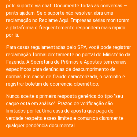
pelo suporte via chat. Documente todas as conversas —
prints ajudam. Se o suporte não resolver, abra uma
reclamação no Reclame Aqui. Empresas sérias monitoram
a plataforma e frequentemente respondem mais rápido
por lá.
Para casas regulamentadas pelo SPA, você pode registrar
reclamação formal diretamente no portal do Ministério da
Fazenda. A Secretaria de Prêmios e Apostas tem canais
específicos para denúncias de descumprimento de
normas. Em casos de fraude caracterizada, o caminho é
registrar boletim de ocorrência cibernético.
Nunca aceite a primeira resposta genérica do tipo "seu
saque está em análise". Prazos de verificação são
limitados por lei. Uma casa de aposta que paga de
verdade respeita esses limites e comunica claramente
qualquer pendência documental.