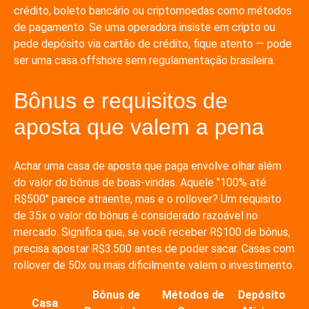
crédito, boleto bancário ou criptomoedas como métodos
de pagamento. Se uma operadora insiste em cripto ou
pede depósito via cartão de crédito, fique atento — pode
ser uma casa offshore sem regulamentação brasileira.
Bônus e requisitos de
aposta que valem a pena
Achar uma casa de aposta que paga envolve olhar além
do valor do bônus de boas-vindas. Aquele "100% até
R$500" parece atraente, mas e o rollover? Um requisito
de 35x o valor do bônus é considerado razoável no
mercado. Significa que, se você receber R$100 de bônus,
precisa apostar R$3.500 antes de poder sacar. Casas com
rollover de 50x ou mais dificilmente valem o investimento.
Bônus de
Métodos de
Depósito
Casa