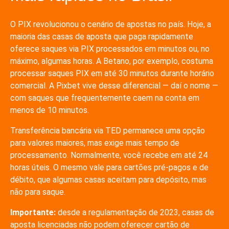
O PIX revolucionou o cenário de apostas no país. Hoje, a
maioria das casas de aposta que paga rapidamente
oferece saques via PIX processados em minutos ou, no
máximo, algumas horas. A Betano, por exemplo, costuma
processar saques PIX em até 30 minutos durante horário
comercial. A Pixbet vive desse diferencial — daí o nome —
com saques que frequentemente caem na conta em
menos de 10 minutos.
Transferência bancária via TED permanece uma opção
para valores maiores, mas exige mais tempo de
processamento. Normalmente, você recebe em até 24
horas úteis. O mesmo vale para cartões pré-pagos e de
débito, que algumas casas aceitam para depósito, mas
não para saque.
Importante:
desde a regulamentação de 2023, casas de
aposta licenciadas não podem oferecer cartão de