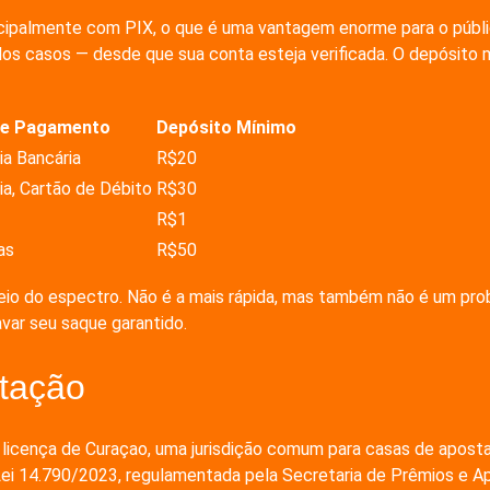
incipalmente com PIX, o que é uma vantagem enorme para o públi
os casos — desde que sua conta esteja verificada. O depósito
de Pagamento
Depósito Mínimo
ia Bancária
R$20
ia, Cartão de Débito
R$30
R$1
as
R$50
io do espectro. Não é a mais rápida, mas também não é um prob
ravar seu saque garantido.
tação
licença de Curaçao, uma jurisdição comum para casas de apostas
 a Lei 14.790/2023, regulamentada pela Secretaria de Prêmios e