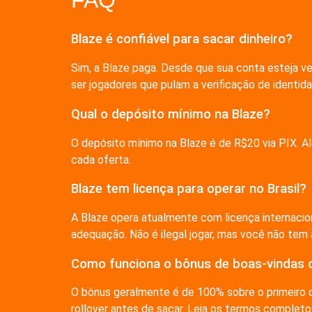
Blaze é confiável para sacar dinheiro?
Sim, a Blaze paga. Desde que sua conta esteja 
ser jogadores que pulam a verificação de identi
Qual o depósito mínimo na Blaze?
O depósito mínimo na Blaze é de R$20 via PIX. A
cada oferta.
Blaze tem licença para operar no Brasil?
A Blaze opera atualmente com licença internacion
adequação. Não é ilegal jogar, mas você não tem
Como funciona o bônus de boas-vindas 
O bônus geralmente é de 100% sobre o primeiro de
rollover antes de sacar. Leia os termos complet