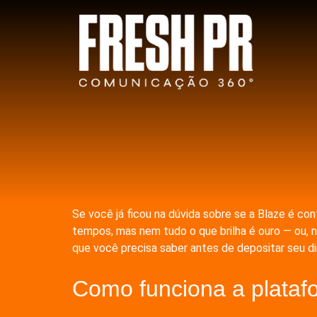
Se você já ficou na dúvida sobre se a Blaze é conf
tempos, mas nem tudo o que brilha é ouro — ou, 
que você precisa saber antes de depositar seu di
Como funciona a plataf