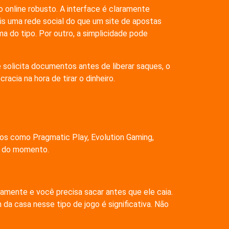
online robusto. A interface é claramente
ais uma rede social do que um site de apostas
ma do tipo. Por outro, a simplicidade pode
e solicita documentos antes de liberar saques, o
acia na hora de tirar o dinheiro.
os como Pragmatic Play, Evolution Gaming,
re do momento.
amente e você precisa sacar antes que ele caia.
da casa nesse tipo de jogo é significativa. Não