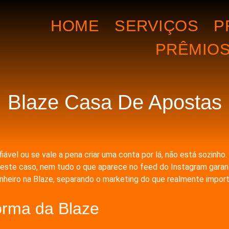
HOME
SERVIÇOS
P
PRÊMIO
Blaze Casa De Apostas
iável ou se vale a pena criar uma conta por lá, não está sozinho.
neste caso, nem tudo o que aparece no feed do Instagram garant
nheiro na Blaze, separando o marketing do que realmente importa
orma da Blaze