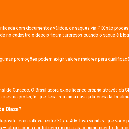
verificada com documentos válidos, os saques via PIX são pro
dade no cadastro e depois ficam surpresos quando o saque é blo
lgumas promoções podem exigir valores maiores para qualificaç
al de Curaçao. O Brasil agora exige licença própria através da
 a mesma proteção que teria com uma casa já licenciada localme
da Blaze?
pósito, com rollover entre 30x e 40x. Isso significa que você p
os — alguns jogos contribuem menos para o cumprimento do requi