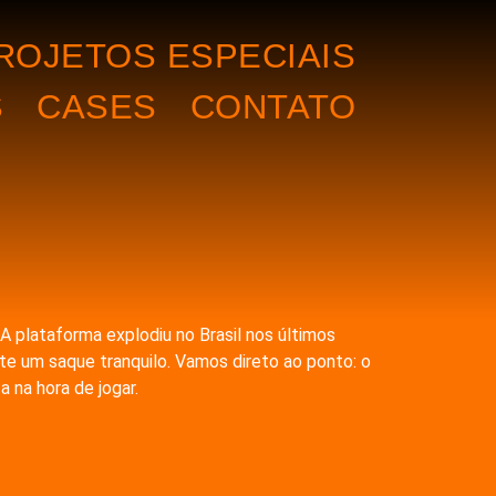
ROJETOS ESPECIAIS
S
CASES
CONTATO
 A plataforma explodiu no Brasil nos últimos
e um saque tranquilo. Vamos direto ao ponto: o
 na hora de jogar.