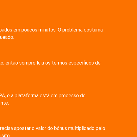
cessados em poucos minutos. O problema costuma
queado.
ão, então sempre leia os termos específicos de
 SPA, e a plataforma está em processo de
nte.
recisa apostar o valor do bônus multiplicado pelo
sito.