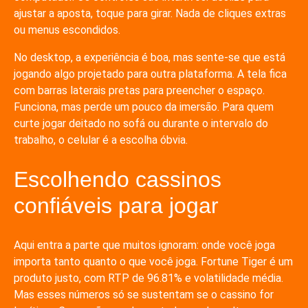
ajustar a aposta, toque para girar. Nada de cliques extras
ou menus escondidos.
No desktop, a experiência é boa, mas sente-se que está
jogando algo projetado para outra plataforma. A tela fica
com barras laterais pretas para preencher o espaço.
Funciona, mas perde um pouco da imersão. Para quem
curte jogar deitado no sofá ou durante o intervalo do
trabalho, o celular é a escolha óbvia.
Escolhendo cassinos
confiáveis para jogar
Aqui entra a parte que muitos ignoram: onde você joga
importa tanto quanto o que você joga. Fortune Tiger é um
produto justo, com RTP de 96.81% e volatilidade média.
Mas esses números só se sustentam se o cassino for