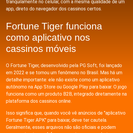
tranquilamente no celular, com a mesma qualidade de um
app, direto do navegador dos cassinos certos.
Fortune Tiger funciona
como aplicativo nos
cassinos móveis
O Fortune Tiger, desenvolvido pela PG Soft, foi lançado
em 2022 e se tornou um fenômeno no Brasil. Mas há um
detalhe importante: ele não existe como um aplicativo
autônomo na App Store ou Google Play para baixar. O jogo
funciona como um produto B2B, integrado diretamente na
plataforma dos cassinos online.
Isso significa que, quando você vê anúncios de "aplicativo
Fortune Tiger APK" para baixar, deve ter cautela.
Geralmente, esses arquivos não são oficiais e podem