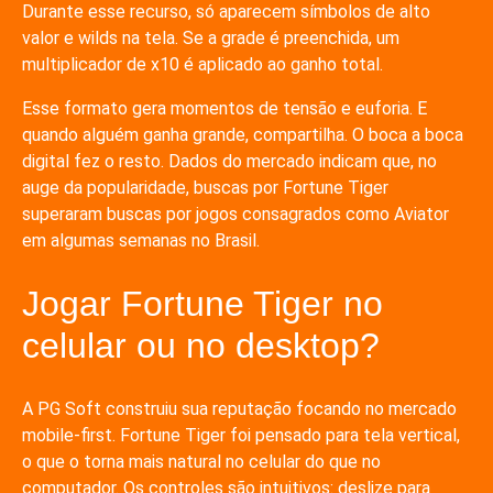
Durante esse recurso, só aparecem símbolos de alto
valor e wilds na tela. Se a grade é preenchida, um
multiplicador de x10 é aplicado ao ganho total.
Esse formato gera momentos de tensão e euforia. E
quando alguém ganha grande, compartilha. O boca a boca
digital fez o resto. Dados do mercado indicam que, no
auge da popularidade, buscas por Fortune Tiger
superaram buscas por jogos consagrados como Aviator
em algumas semanas no Brasil.
Jogar Fortune Tiger no
celular ou no desktop?
A PG Soft construiu sua reputação focando no mercado
mobile-first. Fortune Tiger foi pensado para tela vertical,
o que o torna mais natural no celular do que no
computador. Os controles são intuitivos: deslize para