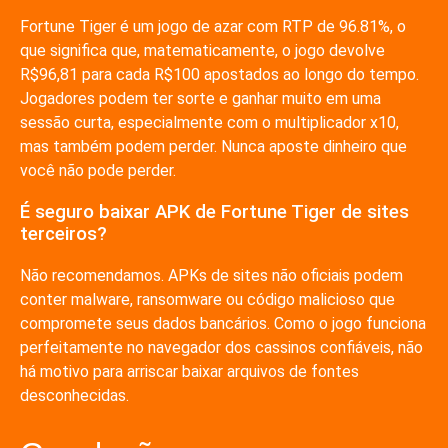
Fortune Tiger é um jogo de azar com RTP de 96.81%, o
que significa que, matematicamente, o jogo devolve
R$96,81 para cada R$100 apostados ao longo do tempo.
Jogadores podem ter sorte e ganhar muito em uma
sessão curta, especialmente com o multiplicador x10,
mas também podem perder. Nunca aposte dinheiro que
você não pode perder.
É seguro baixar APK de Fortune Tiger de sites
terceiros?
Não recomendamos. APKs de sites não oficiais podem
conter malware, ransomware ou código malicioso que
compromete seus dados bancários. Como o jogo funciona
perfeitamente no navegador dos cassinos confiáveis, não
há motivo para arriscar baixar arquivos de fontes
desconhecidas.