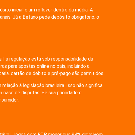
ito inicial e um rollover dentro da média. A
nais. Já a Betano pede depósito obrigatório, o
l, a regulação está sob responsabilidade da
s para apostas online no país, incluindo a
ária, cartão de débito e pré-pago são permitidos.
ação à legislação brasileira. Isso não significa
 caso de disputas. Se sua prioridade é
nsumidor.
ceitável. Jogos com RTP menor que 94% devolvem