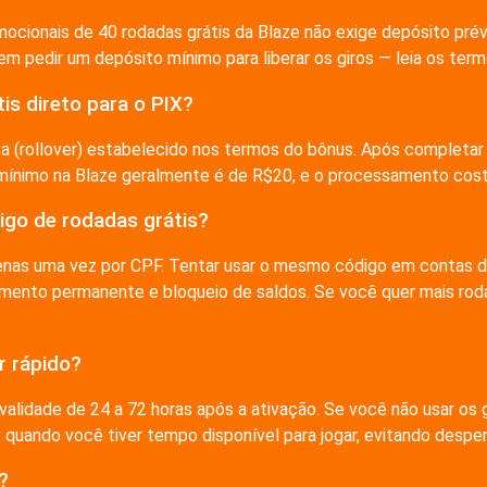
ocionais de 40 rodadas grátis da Blaze não exige depósito prév
m pedir um depósito mínimo para liberar os giros — leia os term
is direto para o PIX?
 (rollover) estabelecido nos termos do bônus. Após completar o 
 mínimo na Blaze geralmente é de R$20, e o processamento costu
go de rodadas grátis?
enas uma vez por CPF. Tentar usar o mesmo código em contas 
imento permanente e bloqueio de saldos. Se você quer mais rod
r rápido?
 validade de 24 a 72 horas após a ativação. Se você não usar os 
ó quando você tiver tempo disponível para jogar, evitando desper
?