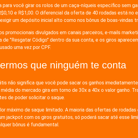
 para você girar os rolos de um caça-níqueis específico sem gas
,10 e R$1,00. O diferencial da oferta de 40 rodadas está no equ
exigir um depósito inicial alto como nos bônus de boas-vindas tr
os promocionais divulgados em canais parceiros, e-mails market
rea de "Resgatar Código" dentro da sua conta, e os giros apare
 usado uma vez por CPF.
 termos que ninguém te conta
átis não significa que você pode sacar os ganhos imediatamente. 
 A média do mercado gira em torno de 30x a 40x o valor ganho. 
es de poder solicitar o saque.
lor máximo de saque limitado. A maioria das ofertas de rodadas
jackpot com os giros gratuitos, só poderá sacar até esse limi
alquer bônus é fundamental.