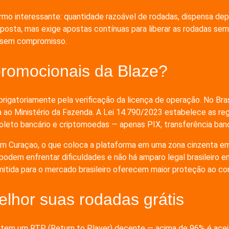
o interessante: quantidade razoável de rodadas, dispensa depós
posta, mas exige apostas contínuas para liberar as rodadas sema
a sem compromisso.
promocionais da Blaze?
igatoriamente pela verificação da licença de operação. No Brasi
 ao Ministério da Fazenda. A Lei 14.790/2023 estabelece as regra
oleto bancário e criptomoedas — apenas PIX, transferência banc
Curaçao, o que coloca a plataforma em uma zona cinzenta em rel
odem enfrentar dificuldades e não há amparo legal brasileiro em
itida para o mercado brasileiro oferecem maior proteção ao co
elhor suas rodadas grátis
adas tem um RTP (Return to Player) decente — acima de 96% é a